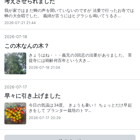
考えさせられました
我が家ではまだ蝉の声を聞いていないのですが 法要で行ったお寺では
蝉の大合唱でした。 義姉が言うにはヒグラシも鳴いてうるさ…
2026-07-21 21:44
2026
-
07
-
18
この木なんの木？
きょうはね・・・義兄の3回忌の法要がありました。 菩
提寺には樹齢何百年という大き…
2026-07-18 21:04
2026
-
07
-
17
早々に引き上げました
今日の気温は34度。 きょうも暑い！ ちょっとだけ早起
きをして プランター栽培のトマ…
2026-07-17 20:29