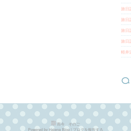
旅日記
旅日記
旅日記
旅日記
軽井沢
而今 そのご
Powered by
Hatena Blog
|
ブログを報告する