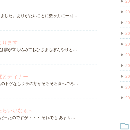
▶
20
▶
20
きました。ありがたいことに数ヶ月に一回 …
▶
20
▶
20
なります
▶
20
は霧が立ち込めておひさまもぼんやりと…
▶
20
▶
20
室とディナー
▶
20
庭のトゲなしタラの芽がそろそろ食べごろ…
▶
20
▶
20
たらいいなぁ～
だったのですが・・・ それでも あまり…