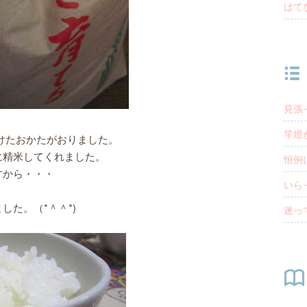
はて
見張
竿燈
けたおかたがおりました。
に精米してくれました。
恒例
すから・・・
いら
た。（*＾＾*)
迷っ