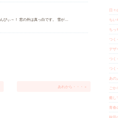
日々の
んびぃ～！ 窓の外は真っ白です。 雪が…
ちいち
ちっち
つく
デザー
つく
つく
あの人
あれから・・・
»
ごかぞ
癒しで
青春
秋田