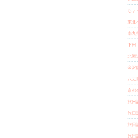
ちょ
東北へ
南九州
下田・
北海道
金沢能
八丈島
京都奈
旅日
旅日記
旅日記
旅日記