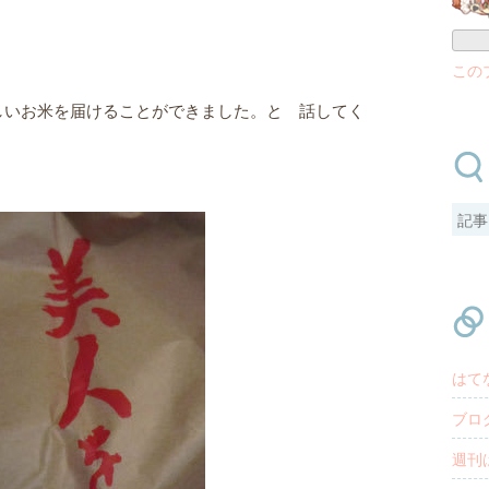
この
しいお米を届けることができました。と 話してく
はて
ブロ
週刊