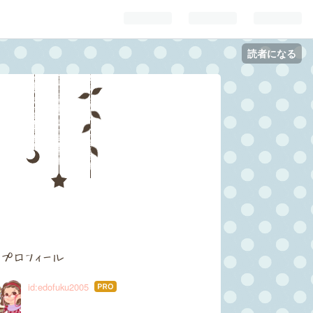
読者になる
プロフィール
id:edofuku2005
はて
なブ