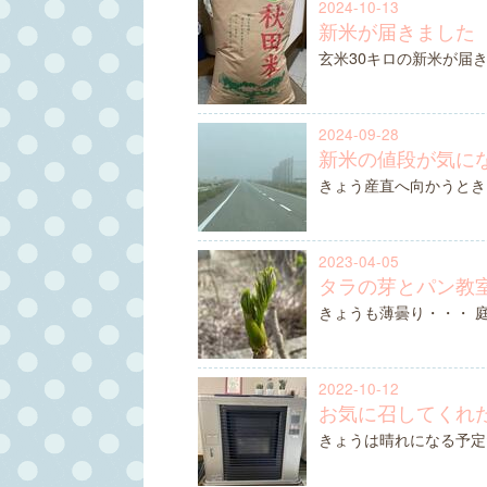
2024-10-13
新米が届きました
玄米30キロの新米が届
2024-09-28
新米の値段が気に
きょう産直へ向かうとき
2023-04-05
タラの芽とパン教
きょうも薄曇り・・・ 
2022-10-12
お気に召してくれ
きょうは晴れになる予定